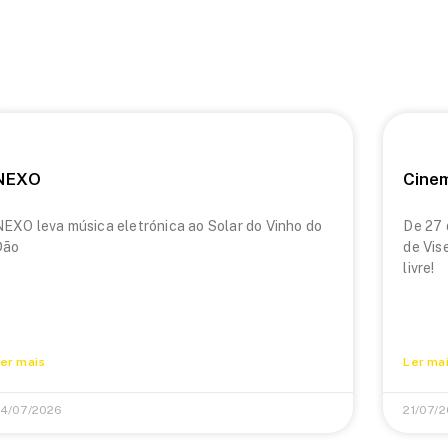
NEXO
Cine
EXO leva música eletrónica ao Solar do Vinho do
De 27 
Dão
de Vis
livre!
er mais
Ler ma
4/07/2026
21/07/