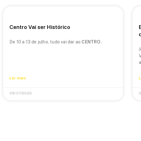
Centro Vai ser Histórico
De 10 a 13 de julho, tudo vai dar ao
CENTRO
.
J
V
a
Ler mais
L
09/07/2026
0