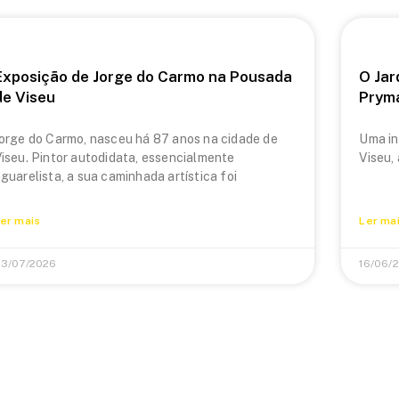
Exposição de Jorge do Carmo na Pousada
O Jar
de Viseu
Prym
orge do Carmo, nasceu há 87 anos na cidade de
Uma in
iseu. Pintor autodidata, essencialmente
Viseu,
guarelista, a sua caminhada artística foi
er mais
Ler ma
3/07/2026
16/06/