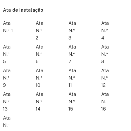
Ata de Instalação
Ata
Ata
Ata
Ata
N.º 1
N.º
N.º
N.º
2
3
4
Ata
Ata
Ata
Ata
N.º
N.º
N.º
N.º
5
6
7
8
Ata
Ata
Ata
Ata
N.º
N.º
N.º
N.º
9
10
11
12
Ata
Ata
Ata
Ata
N.º
N.º
N.º
N.
13
14
15
16
Ata
N.º