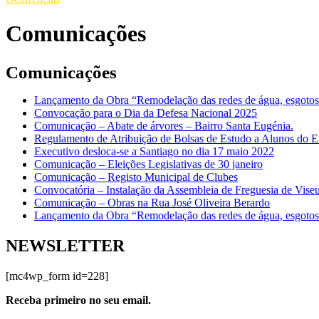
Comunicações
Comunicações
Lançamento da Obra “Remodelação das redes de água, esgotos 
Convocação para o Dia da Defesa Nacional 2025
Comunicação – Abate de árvores – Bairro Santa Eugénia.
Regulamento de Atribuição de Bolsas de Estudo a Alunos do E
Executivo desloca-se a Santiago no dia 17 maio 2022
Comunicação – Eleições Legislativas de 30 janeiro
Comunicação – Registo Municipal de Clubes
Convocatória – Instalação da Assembleia de Freguesia de Vise
Comunicação – Obras na Rua José Oliveira Berardo
Lançamento da Obra “Remodelação das redes de água, esgotos 
NEWSLETTER
[mc4wp_form id=228]
Receba primeiro no seu email.