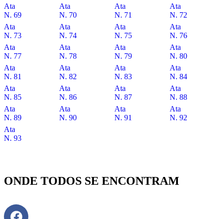
Ata
Ata
Ata
Ata
N. 69
N. 70
N. 71
N. 72
Ata
Ata
Ata
Ata
N. 73
N. 74
N. 75
N. 76
Ata
Ata
Ata
Ata
N. 77
N. 78
N. 79
N. 80
Ata
Ata
Ata
Ata
N. 81
N. 82
N. 83
N. 84
Ata
Ata
Ata
Ata
N. 85
N. 86
N. 87
N. 88
Ata
Ata
Ata
Ata
N. 89
N. 90
N. 91
N. 92
Ata
N. 93
ONDE TODOS SE ENCONTRAM