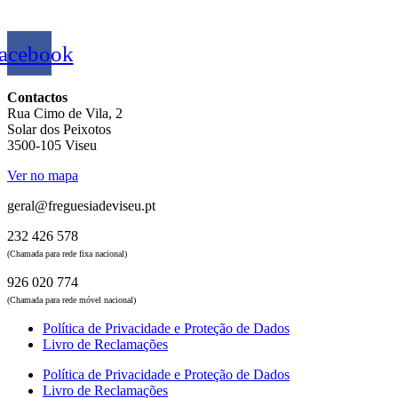
acebook
Contactos
Rua Cimo de Vila, 2
Solar dos Peixotos
3500-105 Viseu
Ver no mapa
geral@freguesiadeviseu.pt
232 426 578
(Chamada para rede fixa nacional)
926 020 774
(Chamada para rede móvel nacional)
Política de Privacidade e Proteção de Dados
Livro de Reclamações
Política de Privacidade e Proteção de Dados
Livro de Reclamações