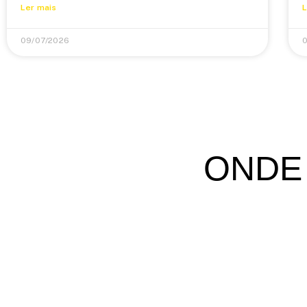
Ler mais
L
09/07/2026
0
ONDE