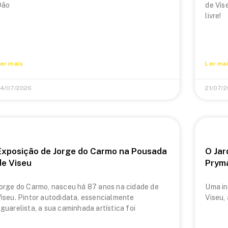
Dão
de Vis
livre!
er mais
Ler ma
4/07/2026
21/07/
Exposição de Jorge do Carmo na Pousada
O Jar
de Viseu
Prym
orge do Carmo, nasceu há 87 anos na cidade de
Uma in
iseu. Pintor autodidata, essencialmente
Viseu,
guarelista, a sua caminhada artística foi