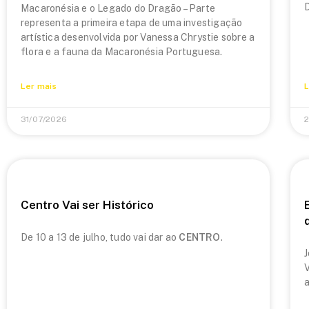
Macaronésia e o Legado do Dragão – Parte
representa a primeira etapa de uma investigação
artística desenvolvida por Vanessa Chrystie sobre a
flora e a fauna da Macaronésia Portuguesa.
Ler mais
L
31/07/2026
2
Centro Vai ser Histórico
De 10 a 13 de julho, tudo vai dar ao
CENTRO
.
J
V
a