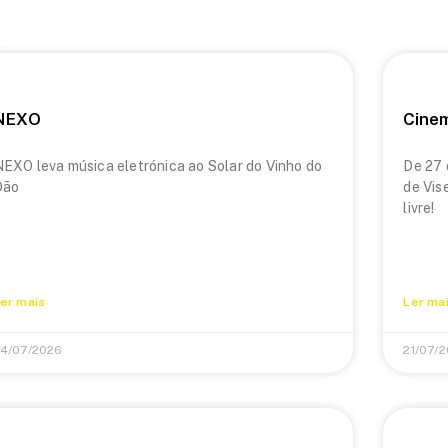
NEXO
Cine
EXO leva música eletrónica ao Solar do Vinho do
De 27 
Dão
de Vis
livre!
er mais
Ler ma
4/07/2026
21/07/