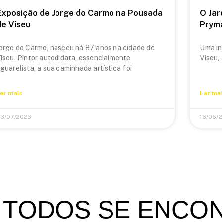
Exposição de Jorge do Carmo na Pousada
O Jar
de Viseu
Prym
orge do Carmo, nasceu há 87 anos na cidade de
Uma in
iseu. Pintor autodidata, essencialmente
Viseu,
guarelista, a sua caminhada artística foi
er mais
Ler ma
3/07/2026
16/06/
 TODOS SE ENCO