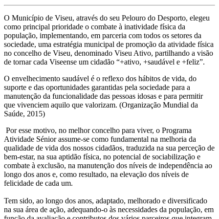
O Município de Viseu, através do seu Pelouro do Desporto, elegeu
como principal prioridade o combate à inatividade física da
população, implementando, em parceria com todos os setores da
sociedade, uma estratégia municipal de promoção da atividade física
no concelho de Viseu, denominado Viseu Ativo, partilhando a visão
de tornar cada Viseense um cidadão “+ativo, +saudável e +feliz”.
O envelhecimento saudável é o reflexo dos hábitos de vida, do
suporte e das oportunidades garantidas pela sociedade para a
manutenção da funcionalidade das pessoas idosas e para permitir
que vivenciem aquilo que valorizam. (Organização Mundial da
Saúde, 2015)
Por esse motivo, no melhor concelho para viver, o Programa
Atividade Sénior assume-se como fundamental na melhoria da
qualidade de vida dos nossos cidadãos, traduzida na sua perceção de
bem-estar, na sua aptidão física, no potencial de sociabilização e
combate à exclusão, na manutenção dos níveis de independência ao
longo dos anos e, como resultado, na elevação dos níveis de
felicidade de cada um.
Tem sido, ao longo dos anos, adaptado, melhorado e diversificado
na sua área de ação, adequando-o às necessidades da população, em
função da avaliação e contributos dos vários parceiros que integram