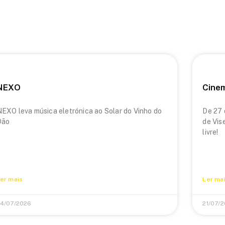
NEXO
Cine
EXO leva música eletrónica ao Solar do Vinho do
De 27 
Dão
de Vis
livre!
er mais
Ler ma
4/07/2026
21/07/