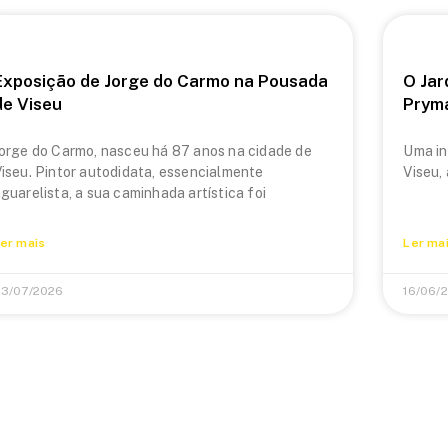
Exposição de Jorge do Carmo na Pousada
O Jar
de Viseu
Prym
orge do Carmo, nasceu há 87 anos na cidade de
Uma in
iseu. Pintor autodidata, essencialmente
Viseu,
guarelista, a sua caminhada artística foi
er mais
Ler ma
3/07/2026
16/06/