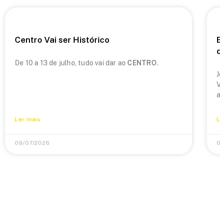
Centro Vai ser Histórico
De 10 a 13 de julho, tudo vai dar ao
CENTRO
.
J
V
a
Ler mais
L
09/07/2026
0