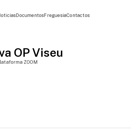
oticias
Documentos
Freguesia
Contactos
iva OP Viseu
 Plataforma ZOOM