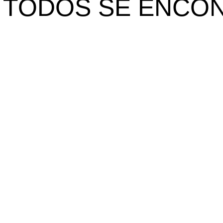
 TODOS SE ENCO
Contactos
orada
232 426 578
ua Cimo de Vila, 2