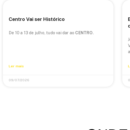
Centro Vai ser Histórico
De 10 a 13 de julho, tudo vai dar ao
CENTRO
.
J
V
a
Ler mais
L
09/07/2026
0