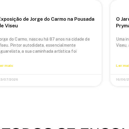
Exposição de Jorge do Carmo na Pousada
O Jar
de Viseu
Prym
orge do Carmo, nasceu há 87 anos na cidade de
Uma in
iseu. Pintor autodidata, essencialmente
Viseu,
guarelista, a sua caminhada artística foi
er mais
Ler ma
3/07/2026
16/06/