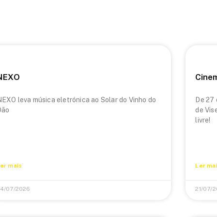
NEXO
Cine
EXO leva música eletrónica ao Solar do Vinho do
De 27 
Dão
de Vis
livre!
er mais
Ler ma
4/07/2026
21/07/