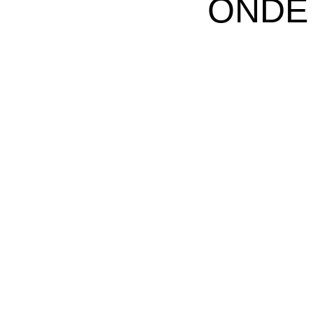
ONDE
M
R