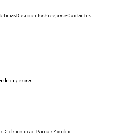
oticias
Documentos
Freguesia
Contactos
a de imprensa.
 e 2 de junho ao Parque Aquilino